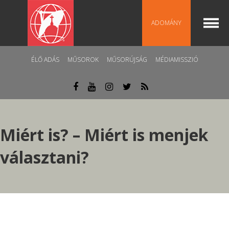
ADOMÁNY
ÉLŐ ADÁS
MŰSOROK
MŰSORÚJSÁG
MÉDIAMISSZIÓ
Miért is? – Miért is menjek
választani?