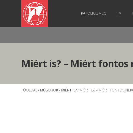
KATOLICIZMUS
TV
Miért is? – Miért fonto
FŐOLDAL
/
MŰSOROK
/
MIÉRT IS?
/ MIÉRT IS? – MIÉRT FONTOS NE