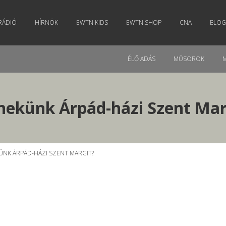
RÁDIÓ
HÍRNÖK
EWTN KIDS
EWTN.SHOP
CNA
BLOG
ÉLŐ ADÁS
MŰSOROK
s nekünk Árpád-házi Szent Mar
KÜNK ÁRPÁD-HÁZI SZENT MARGIT?