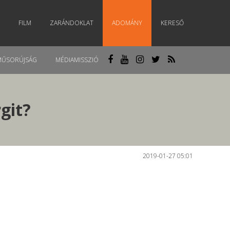
FILM
ZARÁNDOKLAT
ADOMÁNY
KERESŐ
MŰSORÚJSÁG
MÉDIAMISSZIÓ
git?
2019-01-27 05:01