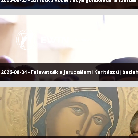
2026-08-05 - Szmutku Róbert atya gondolatai a szerdai
2026-08-04 - Felavatták a Jeruzsálemi Karitász új betl