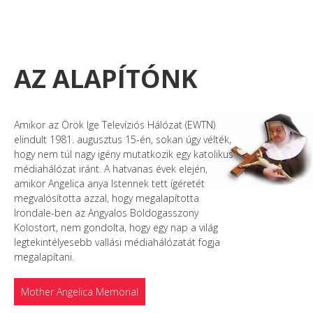
AZ ALAPÍTÓNK
Amikor az Örök Ige Televíziós Hálózat (EWTN)
elindult 1981. augusztus 15-én, sokan úgy vélték,
hogy nem túl nagy igény mutatkozik egy katolikus
médiahálózat iránt. A hatvanas évek elején,
amikor Angelica anya Istennek tett ígéretét
megvalósította azzal, hogy megalapította
Irondale-ben az Angyalos Boldogasszony
Kolostort, nem gondolta, hogy egy nap a világ
legtekintélyesebb vallási médiahálózatát fogja
megalapítani.
Mother Angelica Memorial