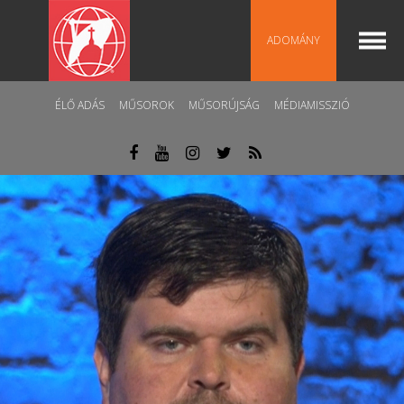
ADOMÁNY
ÉLŐ ADÁS
MŰSOROK
MŰSORÚJSÁG
MÉDIAMISSZIÓ