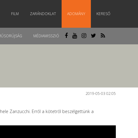
FILM
ZARÁNDOKLAT
ADOMÁNY
KERESŐ
MŰSORÚJSÁG
MÉDIAMISSZIÓ
2019-05-03 02:05
ele Zanzucchi. Erről a kötetről beszélgettünk a