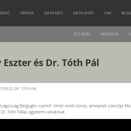
RÁDIÓ
HÍRNÖK
EWTN KIDS
EWTN.SHOP
CNA
BLOG
ÉLŐ ADÁS
MŰSOROK
Eszter és Dr. Tóth Pál
ZTER ÉS DR. TÓTH PÁL
ágosság Bergoglio szerint” címet viselő könyv, amelynek szerzője Mich
Dr. Tóth Pállal, egyetemi oktatóval.