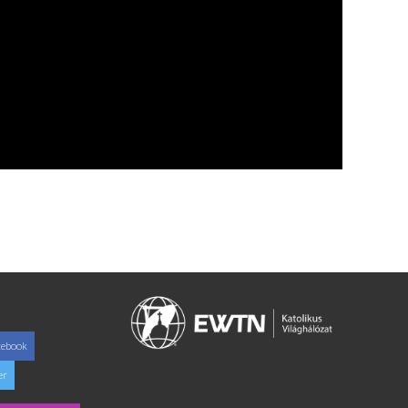
cebook
er