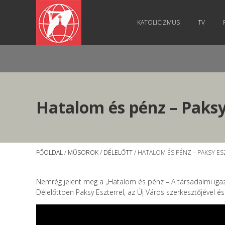
KATOLICIZMUS
TV
Hatalom és pénz – Paksy 
FŐOLDAL
/
MŰSOROK
/
DÉLELŐTT
/ HATALOM ÉS PÉNZ – PAKSY ES
Nemrég jelent meg a „Hatalom és pénz – A társadalmi igazs
Délelőttben Paksy Eszterrel, az Új Város szerkesztőjével és 