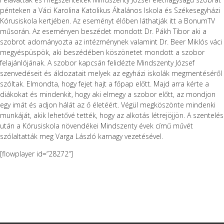
pénteken a Váci Karolina Katolikus Általános Iskola és Székesegyházi
Kórusiskola kertjében. Az eseményt élőben láthatják itt a BonumTV
műsorán. Az eseményen beszédet mondott Dr. Pákh Tibor aki a
szobrot adományozta az intézménynek valamint Dr. Beer Miklós váci
megyéspüspök, aki beszédében köszönetet mondott a szobor
felajánlójának. A szobor kapcsán felidézte Mindszenty József
szenvedéseit és áldozatait melyek az egyházi iskolák megmentéséről
szóltak. Elmondta, hogy fejet hajt a főpap előtt. Majd arra kérte a
diákokat és mindenkit, hogy aki elmegy a szobor előtt, az mondjon
egy imát és adjon hálát az ő életéért. Végül megköszönte mindenki
munkáját, akik lehetővé tették, hogy az alkotás létrejöjjön. A szentelés
után a Kórusiskola növendékei Mindszenty évek című művét
szólaltatták meg Varga László karnagy vezetésével.
[flowplayer id=”28272″]