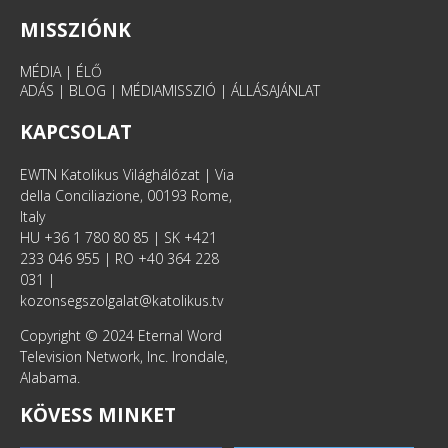
MISSZIÓNK
MÉDIA
|
ÉLŐ
ADÁS
|
BLOG
|
MÉDIAMISSZIÓ
|
ÁLLÁSAJÁNLAT
KAPCSOLAT
EWTN Katolikus Világhálózat | Via
della Conciliazione, 00193 Rome,
Italy
HU +36 1 780 80 85 | SK +421
233 046 955 | RO +40 364 228
031 |
kozonsegszolgalat@katolikus.tv
Copyright © 2024 Eternal Word
Television Network, Inc. Irondale,
Alabama.
KÖVESS MINKET