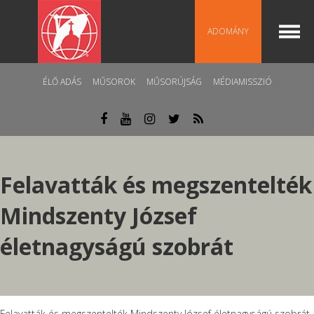
ADOMÁNY
ÉLŐ ADÁS
MŰSOROK
MŰSORÚJSÁG
MÉDIAMISSZIÓ
Felavatták és megszentelték
Mindszenty József
életnagyságú szobrát
Felavatták és megszentelték Mindszenty József életnagyságú szobrát