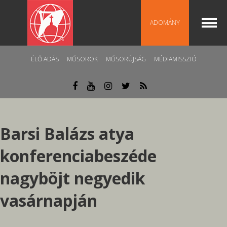
ADOMÁNY
ÉLŐ ADÁS
MŰSOROK
MŰSORÚJSÁG
MÉDIAMISSZIÓ
Barsi Balázs atya
konferenciabeszéde
nagyböjt negyedik
vasárnapján