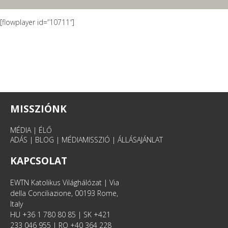
[flowplayer id=”10711″]
MISSZIÓNK
MÉDIA
|
ÉLŐ
ADÁS
|
BLOG
|
MÉDIAMISSZIÓ
|
ÁLLÁSAJÁNLAT
KAPCSOLAT
EWTN Katolikus Világhálózat | Via
della Conciliazione, 00193 Rome,
Italy
HU +36 1 780 80 85 | SK +421
233 046 955 | RO +40 364 228